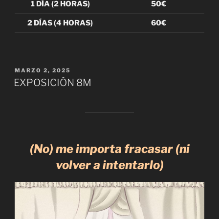
1 DÍA (2 HORAS)
50€
2 DÍAS (4 HORAS)
60€
PUBLICADO
MARZO 2, 2025
EL
EXPOSICIÓN 8M
(No) me importa fracasar (ni
volver a intentarlo)